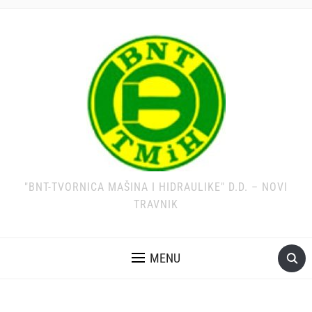
"BNT-TVORNICA MAŠINA I HIDRAULIKE" D.D. – NOVI
TRAVNIK
MENU