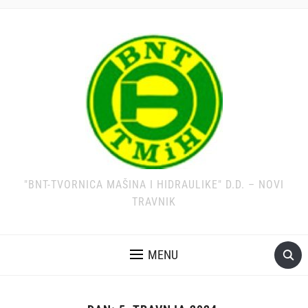
"BNT-TVORNICA MAŠINA I HIDRAULIKE" D.D. – NOVI
TRAVNIK
MENU