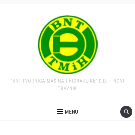
"BNT-TVORNICA MAŠINA I HIDRAULIKE" D.D. – NOVI
TRAVNIK
MENU