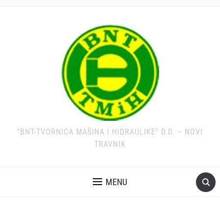
"BNT-TVORNICA MAŠINA I HIDRAULIKE" D.D. – NOVI
TRAVNIK
MENU