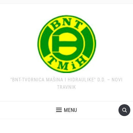
"BNT-TVORNICA MAŠINA I HIDRAULIKE" D.D. – NOVI
TRAVNIK
MENU